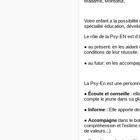
Madame, Monsieur,
Votre enfant a la possibili
spécialité éducation, dévelo
Le rôle de la Psy-EN est d’a
● au présent: en les aidant
conditions de leur réussite.
● au futur: en les accompagn
La Psy-En est une personne
●
Écoute et conseille
: el
compte le jeune dans sa glo
●
Informe :
Elle apporte de
●
Accompagne
dans le but
compréhension et l’estime de
de valeurs...)