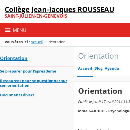
Panneau de gestion des cookies
Collège Jean-Jacques ROUSSEAU
Menu de la rubrique
Contenu
SAINT-JULIEN-EN-GENEVOIS
MENU
Vous êtes ici :
Accueil
›
Orientation
Orientation
Orientation
Accueil
Blog
Agenda
Se préparer pour l'après 3ème
Ressources pour se questionner sur
son orientation
Orientation
Documents divers
Publié le jeudi 17 avril 2014 11:
Mme GARDIOL - Psychologue 