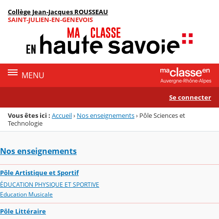
Panneau de gestion des cookies
Collège Jean-Jacques ROUSSEAU
Menu de la rubrique
Contenu
SAINT-JULIEN-EN-GENEVOIS
MENU
Se connecter
Vous êtes ici :
Accueil
›
Nos enseignements
›
Pôle Sciences et
Technologie
Nos enseignements
Pôle Artistique et Sportif
ÉDUCATION PHYSIQUE ET SPORTIVE
Education Musicale
Pôle Littéraire