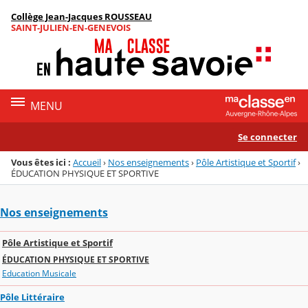
Panneau de gestion des cookies
Collège Jean-Jacques ROUSSEAU
Menu de la rubrique
Contenu
SAINT-JULIEN-EN-GENEVOIS
MENU
Se connecter
Vous êtes ici :
Accueil
›
Nos enseignements
›
Pôle Artistique et Sportif
›
ÉDUCATION PHYSIQUE ET SPORTIVE
Nos enseignements
Pôle Artistique et Sportif
ÉDUCATION PHYSIQUE ET SPORTIVE
Education Musicale
Pôle Littéraire