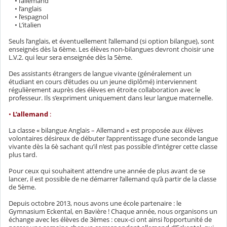
• l’allemand
• l’anglais
• l’espagnol
• L’italien
Seuls l’anglais, et éventuellement l’allemand (si option bilangue), sont
enseignés dès la 6ème. Les élèves non-bilangues devront choisir une
L.V.2. qui leur sera enseignée dès la 5ème.
Des assistants étrangers de langue vivante (généralement un
étudiant en cours d’études ou un jeune diplômé) interviennent
régulièrement auprès des élèves en étroite collaboration avec le
professeur. Ils s’expriment uniquement dans leur langue maternelle.
•
L’allemand
:
La classe « bilangue Anglais – Allemand » est proposée aux élèves
volontaires désireux de débuter l’apprentissage d’une seconde langue
vivante dès la 6è sachant qu’il n’est pas possible d’intégrer cette classe
plus tard.
Pour ceux qui souhaitent attendre une année de plus avant de se
lancer, il est possible de ne démarrer l’allemand qu’à partir de la classe
de 5ème.
Depuis octobre 2013, nous avons une école partenaire : le
Gymnasium Eckental, en Bavière ! Chaque année, nous organisons un
échange avec les élèves de 3èmes : ceux-ci ont ainsi l’opportunité de