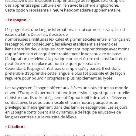
facultative durant laquelle l’apprentissage de l’anglais sera couplé à
des apprentissages culturels en lien avec la sphère anglophone.
Cette option représente 1 heure hebdomadaire supplémentaire.
•
L’espagnol :
L’espagnol est une langue internationale, qui comme le français, est
issue du latin. De ce fait, il existe de
nombreuses similitudes lexicales et grammaticales entre le français et
l’espagnol. Par conséquent, les élèves établissent aisément des
liens entre les deux langues, commencent l’apprentissage avec moins
d’appréhension et acquièrent rapidement le vocabulaire de base.
L’adaptation de l’élève à la pratique orale et écrite est ainsi facilitée et
peut être mise en place au bout de quelques séances.
Cependant, l’espagnol n’est pas si simple qu’il y paraît. Il est donc
préférable d’apprendre cette langue le plus tôt possible et de façon
régulière pour pouvoir progresser plus rapidement au lycée.
Les voyages en Espagne offrent aux élèves une ouverture au monde
et vers l’Europe. Ils permettent une immersion linguistique, culturelle
et historique. Ils offrent également l’opportunité de mettre l’élève en
contact avec la population locale et leurs mœurs puisque nous
privilégions l’hébergement dans des familles espagnoles. Les séjours
en Espagne contribuent à la dynamique de l’équipe éducative de
langues centrée sur la réussite de l’élève.
•
L’italien :