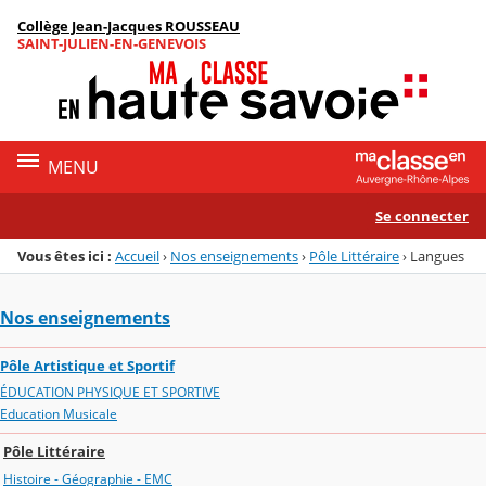
Panneau de gestion des cookies
Collège Jean-Jacques ROUSSEAU
Menu de la rubrique
Contenu
SAINT-JULIEN-EN-GENEVOIS
MENU
Se connecter
Vous êtes ici :
Accueil
›
Nos enseignements
›
Pôle Littéraire
›
Langues
Nos enseignements
Pôle Artistique et Sportif
ÉDUCATION PHYSIQUE ET SPORTIVE
Education Musicale
Pôle Littéraire
Histoire - Géographie - EMC