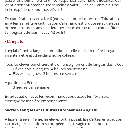
passer une semaine chez un correspondant allemand d’Eckental, qui
vient à son tour passer une semaine à Saint Julien en Genevois. Une
riche expérience pour nos élèves !
En coopération avec la KMK (équivalent du Ministère de l’Education
en Allemagne), une certification d’allemand est proposée aux élèves
de 3èmes tous les ans : elle leur permet d’obtenir un diplôme officiel
témoignant de leur niveau A2 ou B1.
•
L’anglais :
L’anglais étant la langue internationale, elle est la première langue
vivante à être étudiée dans notre collège.
Tous les élèves bénéficieront d’un enseignement de l’anglais dès la 6e :
→ Élèves non-bilangues : 4 heures par semaine
→ Élèves bilangues : 3 heures par semaine
A partir de la 5ème :
→ 3 heures par semaine
En adéquation avec les recommandations actuelles, l’oral sera
enseigné de manière prépondérante.
Section Langues et Cultures Européennes Anglais :
A leur entrée en 4ème, les élèves ont la possibilité d’intégrer la section
LCE (Langues et Cultures Européennes). Il s’agit d’une option