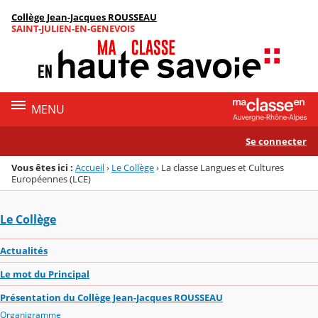
Panneau de gestion des cookies
Collège Jean-Jacques ROUSSEAU
Menu de la rubrique
Contenu
SAINT-JULIEN-EN-GENEVOIS
MENU
Se connecter
Vous êtes ici :
Accueil
›
Le Collège
›
La classe Langues et Cultures
Européennes (LCE)
Le Collège
Actualités
Le mot du Principal
Présentation du Collège Jean-Jacques ROUSSEAU
Organigramme