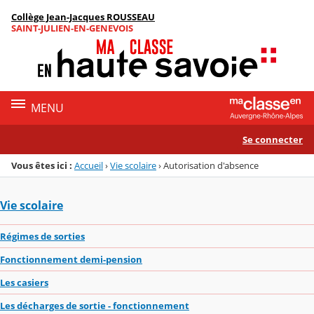
Panneau de gestion des cookies
Collège Jean-Jacques ROUSSEAU
Menu de la rubrique
Contenu
SAINT-JULIEN-EN-GENEVOIS
MENU
Se connecter
Vous êtes ici :
Accueil
›
Vie scolaire
›
Autorisation d'absence
Vie scolaire
Régimes de sorties
Fonctionnement demi-pension
Les casiers
Les décharges de sortie - fonctionnement