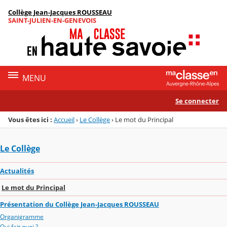
Panneau de gestion des cookies
Collège Jean-Jacques ROUSSEAU
Menu de la rubrique
Contenu
SAINT-JULIEN-EN-GENEVOIS
MENU
Se connecter
Vous êtes ici :
Accueil
›
Le Collège
›
Le mot du Principal
Le Collège
Actualités
Le mot du Principal
Présentation du Collège Jean-Jacques ROUSSEAU
Organigramme
Qui fait quoi ?