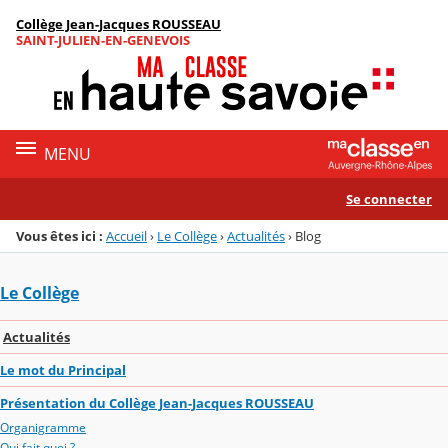
Panneau de gestion des cookies
Collège Jean-Jacques ROUSSEAU
Menu de la rubrique
Contenu
SAINT-JULIEN-EN-GENEVOIS
MENU
Se connecter
Vous êtes ici :
Accueil
›
Le Collège
›
Actualités
›
Blog
Le Collège
Actualités
Le mot du Principal
Présentation du Collège Jean-Jacques ROUSSEAU
Organigramme
Qui fait quoi ?