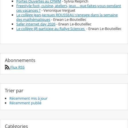
Portes Ouvertes au CFMM
- Sylvia Reiprich
Freestyle foot, cuisine, ateliers, jeux… que faites-vous pendant
ces vacances ?
- Veronique Verguet
Le collège Jean-Jacques ROUSSEAU s'engage dans la semaine
des mathématiques
- Erwan Le-Bouteillec
Safer internet day 2026
- Erwan Le-Bouteillec
Le collège JJR participe au Rallye Sciences
- Erwan Le-Bouteillec
Abonnements
Flux RSS
Trier par
Récemment mis à jour
Récemment publié
Catégories