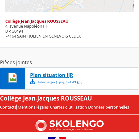
Collège Jean Jacques ROUSSEAU
4, avenue Napoléon III
B.P. 30494
74164 SAINT JULIEN EN GENEVOIS CEDEX
Pièces jointes
Plan situation JJR
Télécharger
( .
png
,
624.49
ko
)
Collège Jean-Jacques ROUSSEAU
Contacts
Mentions légales
Chartes d'utilisation
Données personnelles