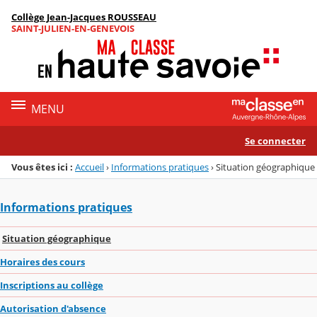
Panneau de gestion des cookies
Collège Jean-Jacques ROUSSEAU
Menu de la rubrique
Contenu
SAINT-JULIEN-EN-GENEVOIS
MENU
Se connecter
Vous êtes ici :
Accueil
›
Informations pratiques
›
Situation géographique
Informations pratiques
Situation géographique
Horaires des cours
Inscriptions au collège
Autorisation d'absence