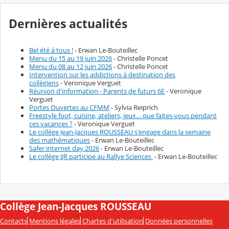
Dernières actualités
Bel été à tous !
- Erwan Le-Bouteillec
Menu du 15 au 19 juin 2026
- Christelle Poncet
Menu du 08 au 12 juin 2026
- Christelle Poncet
Intervention sur les addictions à destination des
collègiens
- Veronique Verguet
Réunion d'information - Parents de futurs 6E
- Veronique
Verguet
Portes Ouvertes au CFMM
- Sylvia Reiprich
Freestyle foot, cuisine, ateliers, jeux… que faites-vous pendant
ces vacances ?
- Veronique Verguet
Le collège Jean-Jacques ROUSSEAU s'engage dans la semaine
des mathématiques
- Erwan Le-Bouteillec
Safer internet day 2026
- Erwan Le-Bouteillec
Le collège JJR participe au Rallye Sciences
- Erwan Le-Bouteillec
Collège Jean-Jacques ROUSSEAU
Contacts
Mentions légales
Chartes d'utilisation
Données personnelles