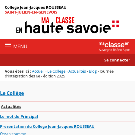
Panneau de gestion des cookies
Collège Jean-Jacques ROUSSEAU
Menu de la rubrique
Contenu
SAINT-JULIEN-EN-GENEVOIS
MENU
Se connecter
Vous êtes ici :
Accueil
›
Le Collège
›
Actualités
›
Blog
›
Journée
d’intégration des 6e - édition 2025
Le Collège
Actualités
Le mot du Principal
Présentation du Collège Jean-Jacques ROUSSEAU
Organigramme