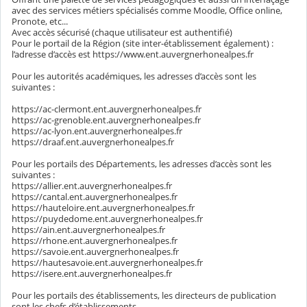
avec des services métiers spécialisés comme Moodle, Office online,
Pronote, etc...
Avec accès sécurisé (chaque utilisateur est authentifié)
Pour le portail de la Région (site inter-établissement également) :
l’adresse d’accès est https://www.ent.auvergnerhonealpes.fr
Pour les autorités académiques, les adresses d’accès sont les
suivantes :
https://ac-clermont.ent.auvergnerhonealpes.fr
https://ac-grenoble.ent.auvergnerhonealpes.fr
https://ac-lyon.ent.auvergnerhonealpes.fr
https://draaf.ent.auvergnerhonealpes.fr
Pour les portails des Départements, les adresses d’accès sont les
suivantes :
https://allier.ent.auvergnerhonealpes.fr
https://cantal.ent.auvergnerhonealpes.fr
https://hauteloire.ent.auvergnerhonealpes.fr
https://puydedome.ent.auvergnerhonealpes.fr
https://ain.ent.auvergnerhonealpes.fr
https://rhone.ent.auvergnerhonealpes.fr
https://savoie.ent.auvergnerhonealpes.fr
https://hautesavoie.ent.auvergnerhonealpes.fr
https://isere.ent.auvergnerhonealpes.fr
Pour les portails des établissements, les directeurs de publication
sont les chefs d’établissements.