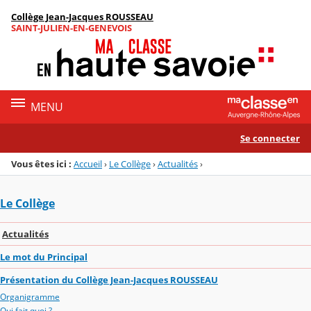
Panneau de gestion des cookies
Collège Jean-Jacques ROUSSEAU
Menu de la rubrique
Contenu
SAINT-JULIEN-EN-GENEVOIS
MENU
Se connecter
Vous êtes ici :
Accueil
›
Le Collège
›
Actualités
›
Le Collège
Actualités
Le mot du Principal
Présentation du Collège Jean-Jacques ROUSSEAU
Organigramme
Qui fait quoi ?