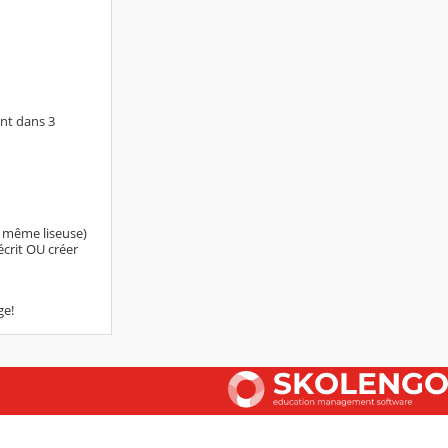
ent dans 3
ni même liseuse)
écrit OU créer
ge!