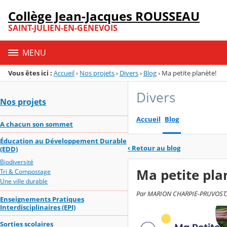
Panneau de gestion des cookies
Collège Jean-Jacques ROUSSEAU
Menu de la rubrique
Contenu
SAINT-JULIEN-EN-GENEVOIS
MENU
Vous êtes ici :
Accueil
›
Nos projets
›
Divers
›
Blog
›
Ma petite planète!
Divers
Nos projets
Accueil
Blog
A chacun son sommet
Éducation au Développement Durable
‹
Retour au blog
(EDD)
Biodiversité
Ma petite pla
Tri & Compostage
Une ville durable
Par MARION CHARPIE-PRUVOST, p
Enseignements Pratiques
Interdisciplinaires (EPI)
Sorties scolaires