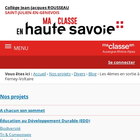
Panneau de gestion des cookies
Collège Jean-Jacques ROUSSEAU
Menu de la rubrique
Contenu
SAINT-JULIEN-EN-GENEVOIS
MENU
Se connecter
Vous êtes ici :
Accueil
›
Nos projets
›
Divers
›
Blog
›
Les 4èmes en sortie à
Ferney-Voltaire
Nos projets
A chacun son sommet
Éducation au Développement Durable (EDD)
Biodiversité
Tri & Compostage